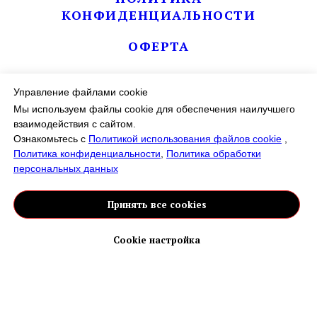
КОНФИДЕНЦИАЛЬНОСТИ
ОФЕРТА
ПОЛИТИКА ИСПОЛЬЗОВАНИЯ
ФАЙЛОВ COOKIE
Управление файлами cookie
Мы используем файлы cookie для обеспечения наилучшего
ДОГОВОР УСЛУГ
взаимодействия с сайтом.
Ознакомьтесь с
Политикой использования файлов cookie
,
КОНТРОЛИРУЮЩИЕ ОРГАНЫ
Политика конфиденциальности
,
Политика обработки
персональных данных
Принять все cookies
ОБРАЩАЕМ ВАШЕ ВНИМАНИЕ НА ТО, ЧТО ДАННЫЙ
ИНТЕРНЕТ-САЙТ НОСИТ ИСКЛЮЧИТЕЛЬНО
Cookie настройка
ИНФОРМАЦИОННЫЙ ХАРАКТЕР И НИ ПРИ КАКИХ
УСЛОВИЯХ НЕ ЯВЛЯЕТСЯ ПУБЛИЧНОЙ ОФЕРТОЙ,
ОПРЕДЕЛЯЕМОЙ ПОЛОЖЕНИЯМИ Ч. 2 СТ. 437
ГРАЖДАНСКОГО КОДЕКСА РОССИЙСКОЙ ФЕДЕРАЦИИ.
ДЛЯ ПОЛУЧЕНИЯ ПОДРОБНОЙ ИНФОРМАЦИИ О
СТОИМОСТИ, НАИМЕНОВАНИИ И СРОКАХ ОКАЗАНИЯ