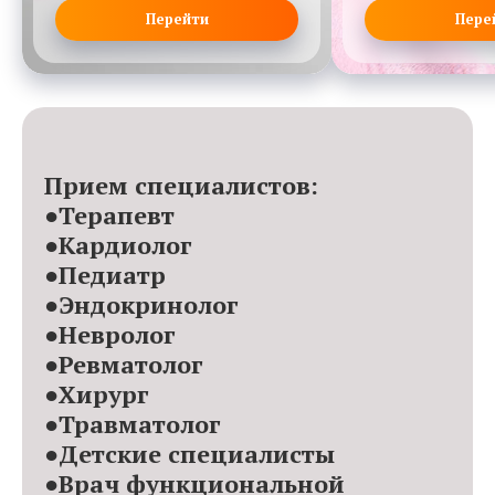
Перейти
Пере
Прием специалистов:
●Терапевт
●Кардиолог
●Педиатр
●Эндокринолог
●Невролог
●Ревматолог
●Хирург
●Травматолог
●Детские специалисты
●Врач функциональной