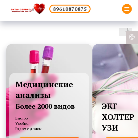
89610870875
Медицинские
анализы
ЭКГ
Более 2000 видов
ХОЛТЕР
Быстро.
Удобно.
УЗИ
Рядом с домом.